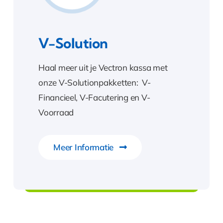
Belafspraak Inplannen
V-Solution
Haal meer uit je Vectron kassa met
onze V-Solutionpakketten: V-
Financieel, V-Facutering en V-
• Compad Bakkerij
Voorraad
• Compad Reclamestudio
Meer Informatie
• Compad GoedEtiket
V-Solution
• Compad V-Solution
• Support