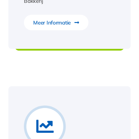
Bakkerij
Compad Softwar
Meer Informatie
Voor de complet
Compad Reclamestudio
oplossing
ij helpen jou met het zetten van de volgen
stap in je groeiproces!
Plan een afspraak in met één van onze
specialisten