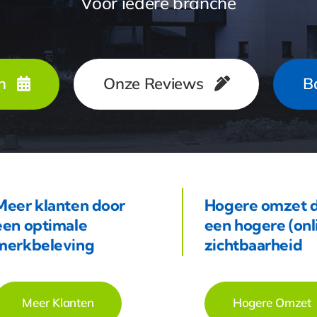
Voor iedere branche
n
Onze Reviews
Ba
Meer klanten door
Hogere omzet 
een optimale
een hogere (onl
merkbeleving
zichtbaarheid
Meer Klanten
Hogere Omzet