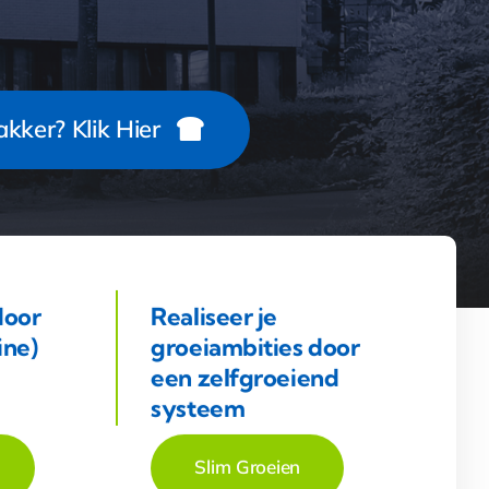
kker? Klik Hier
door
Realiseer je
ine)
groeiambities door
een zelfgroeiend
systeem
Slim Groeien