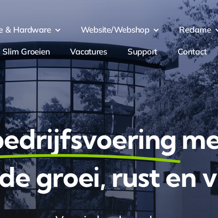
e & Hardware
Website/webshop
Reclame
Slim Groeien
Vacatures
Support
Contact
edrijfsvoering
me
e groei, rust en v