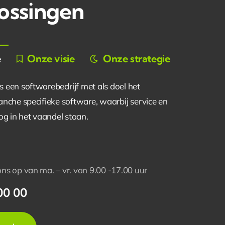
ossingen
e
Onze visie
Onze strategie
een softwarebedrijf met als doel het
nche specifieke software, waarbij service en
og in het vaandel staan.
s op van ma. – vr. van 9.00 -17.00 uur
00 00