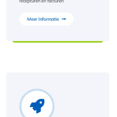
recepturen en facturen
e
Meer Informatie
e
Compad Bakkerij
de